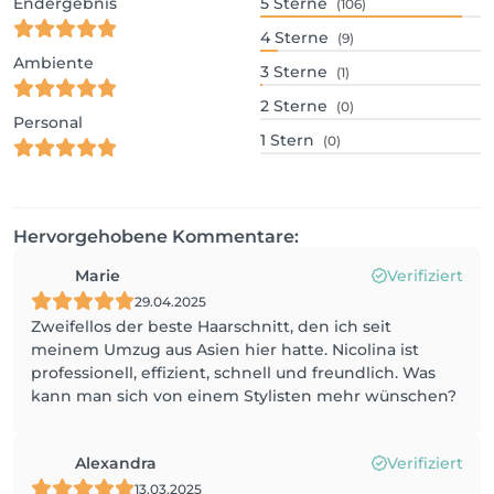
Endergebnis
5
Sterne
(106)
4
Sterne
(9)
Ambiente
3
Sterne
(1)
2
Sterne
(0)
Personal
1
Stern
(0)
Hervorgehobene Kommentare:
Marie
Verifiziert
29.04.2025
Zweifellos der beste Haarschnitt, den ich seit
meinem Umzug aus Asien hier hatte. Nicolina ist
professionell, effizient, schnell und freundlich. Was
kann man sich von einem Stylisten mehr wünschen?
Alexandra
Verifiziert
13.03.2025