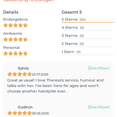
Details
Gesamt
5
Endergebnis
5
Sterne
(34)
4
Sterne
(0)
Ambiente
3
Sterne
(0)
2
Sterne
(0)
Personal
1
Stern
(0)
Sylvia
Verifiziert
23.07.2026
Great as usual! I love Theresa’s service, humour and
talks with her. I’ve been here for ages and won’t
choose another hairstylist ever.
Gudrun
Verifiziert
28.06.2026