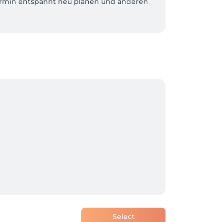
Termin entspannt neu planen und anderen 
dich zu schenken. ✨
Select