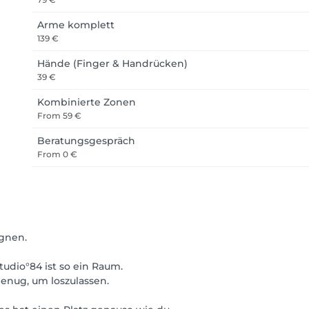
Arme komplett
139 €
Hände (Finger & Handrücken)
39 €
Kombinierte Zonen
From
59 €
Beratungsgespräch
From
0 €
gnen.
udio°84 ist so ein Raum.
 genug, um loszulassen.