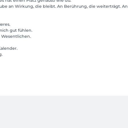
lles hat einen Platz genauso wie du.
ube an Wirkung, die bleibt. An Berührung, die weiterträgt. An 
eres.
 mich gut fühlen.
Wesentlichen.
alender.
g.