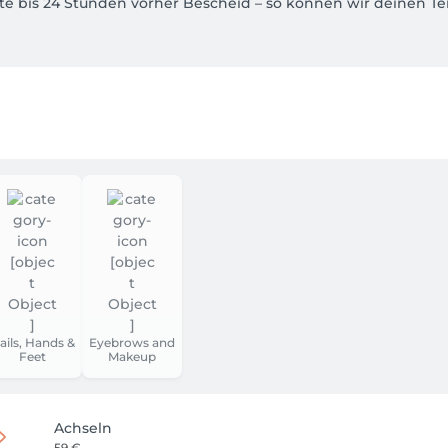
bitte bis 24 Stunden vorher Bescheid – so können wir deinen 
chiebungen berechnen wir folgendes Ausfallhonorar:

 Zeiten oft nicht kurzfristig neu vergeben werden können 🤍

es Vertrauens. Wir freuen uns darauf, dir diese Zeit ganz für 
ails, Hands &
Eyebrows and
Feet
Makeup
Achseln
59 €