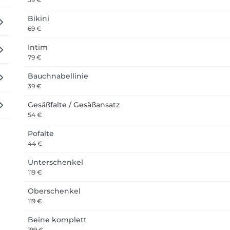
Bikini
69 €
Intim
79 €
Bauchnabellinie
39 €
Gesäßfalte / Gesäßansatz
54 €
Pofalte
44 €
Unterschenkel
119 €
Oberschenkel
119 €
Beine komplett
199 €