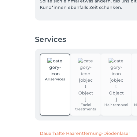
Sollte sich einmal etwas ändern, gib uns 
Kund*innen ebenfalls Zeit schenken.

Bei kurzfristigen Absagen oder Terminvers
• weniger als 24 Stunden vorher: 50 %

Services
• weniger als 12 Stunden vorher: 80 %

• nicht wahrgenommene Termine: 100 %

Wir bitten um Verständnis, dass reservierte
Studio°84 ist ein Ort der Entspannung und d
All services
Facial
Hair removal
N
treatments
Dauerhafte Haarentfernung-Diodenlaser