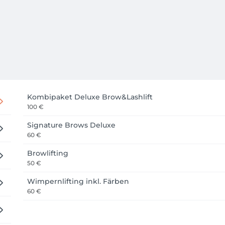
Kombipaket Deluxe Brow&Lashlift
100 €
Signature Brows Deluxe
60 €
Browlifting
50 €
Wimpernlifting inkl. Färben
60 €