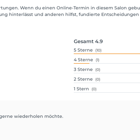
ewertungen. Wenn du einen Online-Termin in diesem Salon geb
ng hinterlässt und anderen hilfst, fundierte Entscheidungen 
Gesamt
4.9
5
Sterne
(10)
4
Sterne
(1)
3
Sterne
(0)
2
Sterne
(0)
1
Stern
(0)
h gerne wiederholen möchte.