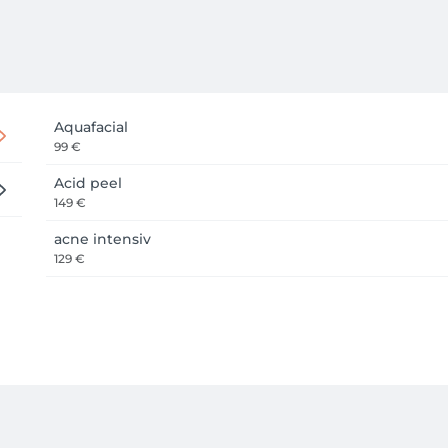
Aquafacial
99 €
Acid peel
149 €
acne intensiv
129 €