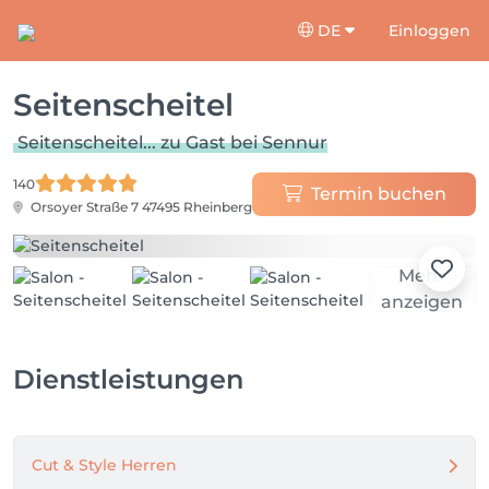
DE
Einloggen
Seitenscheitel
Seitenscheitel... zu Gast bei Sennur
140
Termin buchen
Orsoyer Straße 7
47495 Rheinberg
Mehr
anzeigen
Dienstleistungen
Cut & Style Herren