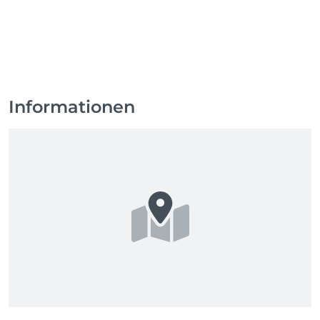
Festiger sowie Stylingprodukte wie Pasten und 
Haarspray.

Wir legen Wert auf Qualität, individuelle Beratung 
und ein Ergebnis, das zu dir passt.
Informationen