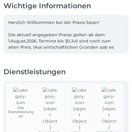
Wichtige Informationen
Herzlich Willkommen bei der Praxis Sauer!

Die aktuell angegeben Preise gelten ab dem 
1.August.2026. Termine bis 30.Juli sind noch zum 
alten Preis. (Aus wirtschaftlichen Gründen gab es 
eine Preiserhöhung von 5-10€ je nach 
Dienstleistung) 

Dienstleistungen
Bei Fragen zu Ihrem Termin oder unseren 
Leistungen kontaktieren Sie gerne unser Team 
unter: 0176-85123364. Gerne als Textnachricht, 
(WhatsApp Business) falls Sie uns gerade telefonisch 
nicht erreichen. 

Alle
Wir bitten um frühzeitige Terminabsage 
Dienstleistung
(mindestens 24 Stunden vorher) per Online-
en
Stornierung oder per WhatsApp, um 
Ausfallgebühren zu vermeiden.
