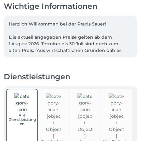
Wichtige Informationen
Herzlich Willkommen bei der Praxis Sauer!

Die aktuell angegeben Preise gelten ab dem 
1.August.2026. Termine bis 30.Juli sind noch zum 
alten Preis. (Aus wirtschaftlichen Gründen gab es 
eine Preiserhöhung von 5-10€ je nach 
Dienstleistung) 

Dienstleistungen
Bei Fragen zu Ihrem Termin oder unseren 
Leistungen kontaktieren Sie gerne unser Team 
unter: 0176-85123364. Gerne als Textnachricht, 
(WhatsApp Business) falls Sie uns gerade telefonisch 
nicht erreichen. 

Alle
Wir bitten um frühzeitige Terminabsage 
Dienstleistung
(mindestens 24 Stunden vorher) per Online-
en
Stornierung oder per WhatsApp, um 
Ausfallgebühren zu vermeiden.
