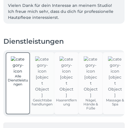
Vielen Dank für dein Interesse an meinem Studio! 
Ich freue mich sehr, dass du dich für professionelle 
Hautpflege interessierst.

Bei Olga Beauty steht deine natürliche Ausstrahlung 
im Mittelpunkt. Mein Ziel ist es, deine Haut nicht nur 
Dienstleistungen
zu pflegen, sondern sie zum Strahlen zu bringen – in 
einer entspannten Atmosphäre, in der du den Alltag 
kurz vergessen kannst.

Hast du Fragen zu einer bestimmten Behandlung 
oder möchtest du direkt einen Termin für deine 
Alle
Hautanalyse buchen? Ich berate dich gerne!

Dienstleistu
ngen
Herzliche Grüße,

Olga
Gesichtsbe
Haarentfern
Nägel,
Massage &
handlungen
ung
Hände &
Spa
Füße