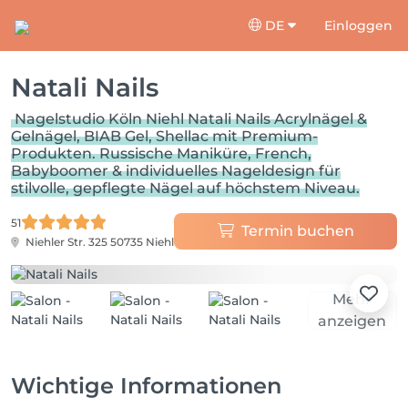
DE
Einloggen
Natali Nails
Nagelstudio Köln Niehl Natali Nails Acrylnägel &
Gelnägel, BIAB Gel, Shellac mit Premium-
Produkten. Russische Maniküre, French,
Babyboomer & individuelles Nageldesign für
stilvolle, gepflegte Nägel auf höchstem Niveau.
51
Termin buchen
Niehler Str. 325
50735 Niehl
Mehr
anzeigen
Wichtige Informationen