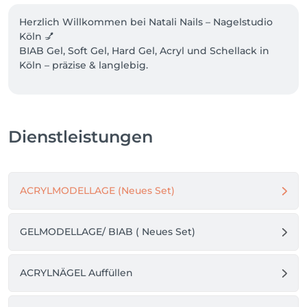
Herzlich Willkommen bei Natali Nails – Nagelstudio 
Köln 💅

BIAB Gel, Soft Gel, Hard Gel, Acryl und Schellack in 
Köln – präzise & langlebig.

Professionelles Auffüllen in Köln sowie French, Nude 
& Rose Looks.

Dienstleistungen
Premium Nägel in Köln – Termin jetzt online buchen.

ACRYLMODELLAGE (Neues Set)
Über Mich.

GELMODELLAGE/ BIAB ( Neues Set)
Mein Weg in der Nailwelt 

Seit 2003 in der Nagelbranche tätig, mit 
umfangreicher Ausbildung und kontinuierlicher 
ACRYLNÄGEL Auffüllen
Weiterbildung in Gel- und Acrylmodellage.
