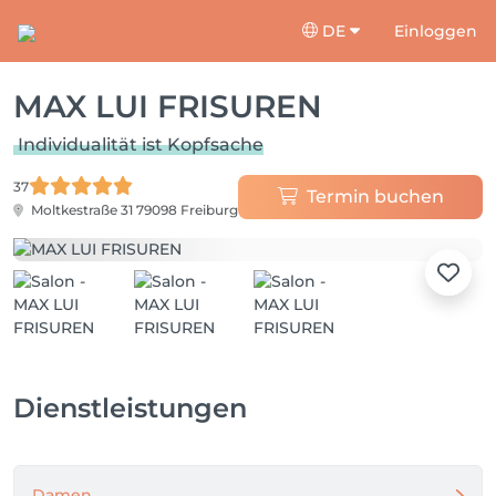
DE
Einloggen
MAX LUI FRISUREN
Individualität ist Kopfsache
37
Termin buchen
Moltkestraße 31
79098 Freiburg
Dienstleistungen
Damen