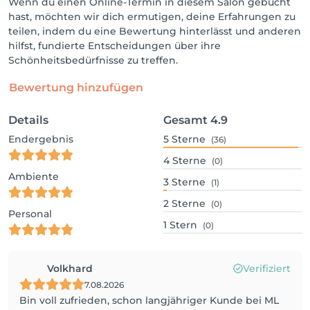
Wenn du einen Online-Termin in diesem Salon gebucht
hast, möchten wir dich ermutigen, deine Erfahrungen zu
teilen, indem du eine Bewertung hinterlässt und anderen
hilfst, fundierte Entscheidungen über ihre
Schönheitsbedürfnisse zu treffen.
Bewertung hinzufügen
Details
Gesamt
4.9
Endergebnis
5
Sterne
(36)
4
Sterne
(0)
Ambiente
3
Sterne
(1)
2
Sterne
(0)
Personal
1
Stern
(0)
Volkhard
Verifiziert
7.08.2026
Bin voll zufrieden, schon langjähriger Kunde bei ML