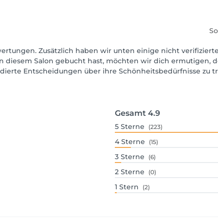
So
wertungen. Zusätzlich haben wir unten einige nicht verifiziert
in diesem Salon gebucht hast, möchten wir dich ermutigen, d
ndierte Entscheidungen über ihre Schönheitsbedürfnisse zu tr
Gesamt
4.9
5
Sterne
(223)
4
Sterne
(15)
3
Sterne
(6)
2
Sterne
(0)
1
Stern
(2)