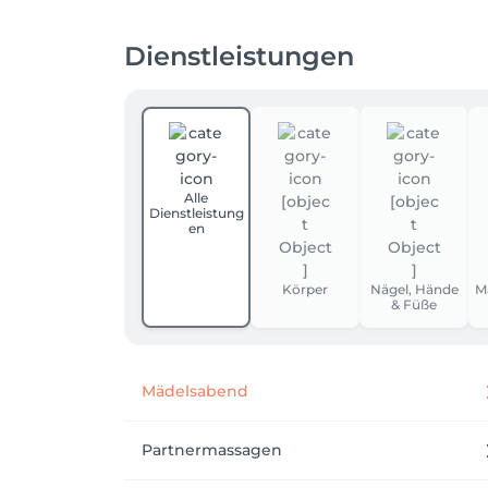
Für kurzfristige Termine ruft einfach an 076
Dienstleistungen
Ihr werdet vom System nach eurer Kreditkart
Heisst ihr zahlt in dem Moment noch nicht
entscheiden wie ihr zahlen wollt oder euren
Die Kreditkarte dient lediglich uns zur Siche
oder einfach nicht zum Termin erscheint
Alle
Dienstleistung
en
Körper
Nägel, Hände
M
& Füße
Mädelsabend
Partnermassagen