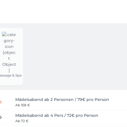
73-888804

e gefragt, die wird nur hinterlegt.

 und könnt vor Ort immer noch

 Gutschein einlösen.

rheit, wenn ihr zu kurzfristig absagt

assage & Spa
Mädelsabend ab 2 Personen / 79€ pro Person
Ab
158 €
Mädelsabend ab 4 Pers / 72€ pro Person
Ab
72 €