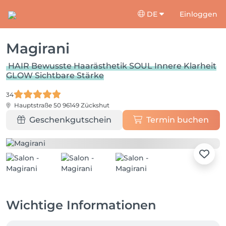
DE
Einloggen
Magirani
HAIR Bewusste Haarästhetik SOUL Innere Klarheit
GLOW Sichtbare Stärke
34
Hauptstraße 50
96149 Zückshut
Geschenkgutschein
Termin buchen
Wichtige Informationen