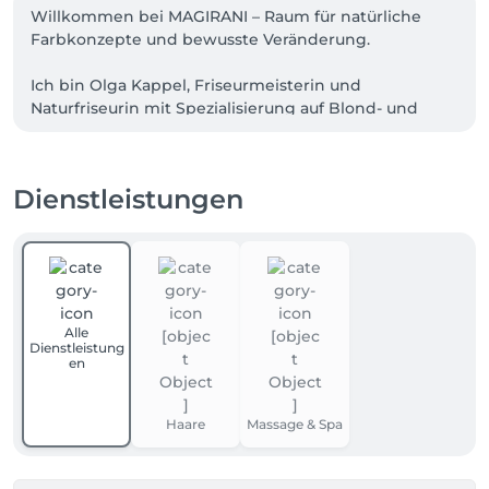
Willkommen bei MAGIRANI – Raum für natürliche 
Farbkonzepte und bewusste Veränderung.

Ich bin Olga Kappel, Friseurmeisterin und 
Naturfriseurin mit Spezialisierung auf Blond- und 
Grauintegration.

Mein Schwerpunkt liegt auf langlebigen, 
Dienstleistungen
harmonischen Farbkonzepten – besonders für 
graues Haar.

Ich arbeite nicht mit kurzlebigen Trends, sondern 
mit Techniken, die weich herauswachsen und 
langfristig funktionieren.

Alle
Meine Arbeit verbindet:

Dienstleistung
en
• präzise Mikromelierung

• Grauintegration & Camouflage

Haare
Massage & Spa
• Pflanzenfarbe

• individuelle Farbstrategien
