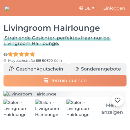
DE
Einloggen
Livingroom Hairlounge
Strahlende Gesichter, perfektes Haar nur bei
Livingroom Hairlounge.
69
Maybachstraße 168
50670 Köln
Geschenkgutschein
Sonderangebote
Termin buchen
Mehr
anzeigen