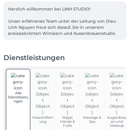
Herzlich willkommen bei LINH STUDIO!

Unser erfahrenes Team unter der Leitung von Dieu 
Linh Nguyen freut sich darauf, Sie in unserem 
preisgekrönten Wimpern und Augenbrauenstudio 
zu begrüßen. Mit über 11 Jahren gesammelter 
Expertise und internationalen Auszeichnungen 
bieten wir Ihnen erstklassige Beauty Behandlungen 
Dienstleistungen
im Herzen von Frankfurt.

Jedes Teammitglied bei LINH STUDIO ist speziell 
geschult und teilt unsere Leidenschaft für 
Perfektion. Wir nehmen uns die Zeit, Sie individuell 
zu beraten und gemeinsam den Look zu kreieren, 
Alle
der Ihre natürliche Schönheit optimal unterstreicht.

Dienstleistu
ngen
Vertrauen Sie auf die Qualität und den Service, für 
den bereits tausende Kundinnen LINH STUDIO 
Haarentfern
Nägel,
Massage &
Augenbrau
gewählt haben.

ung
Hände &
Spa
en und
Füße
Makeup