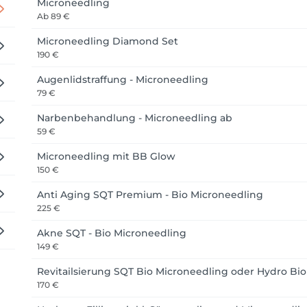
Microneedling
Ab
89 €
Microneedling Diamond Set
190 €
Augenlidstraffung - Microneedling
79 €
Narbenbehandlung - Microneedling ab
59 €
Microneedling mit BB Glow
150 €
Anti Aging SQT Premium - Bio Microneedling
225 €
Akne SQT - Bio Microneedling
149 €
Revitailsierung SQT Bio Microneedling oder Hydro Bi
170 €