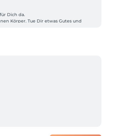
ür Dich da.

nen Körper. Tue Dir etwas Gutes und 
s Kosmetikstudios. 

ifen, Pigmentflecken, Lichtschäden und 