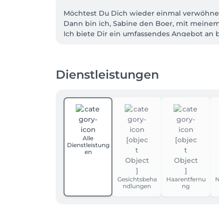
Möchtest Du Dich wieder einmal verwöhnen
Dann bin ich, Sabine den Boer, mit meinem 
Ich biete Dir ein umfassendes Angebot an 
genieße komplett die Dir gewidmete Aufm
Intensivbehandlungen verbessern Falten, u
Dienstleistungen
Alle
Dienstleistung
en
Gesichtsbeha
Haarentfernu
N
ndlungen
ng