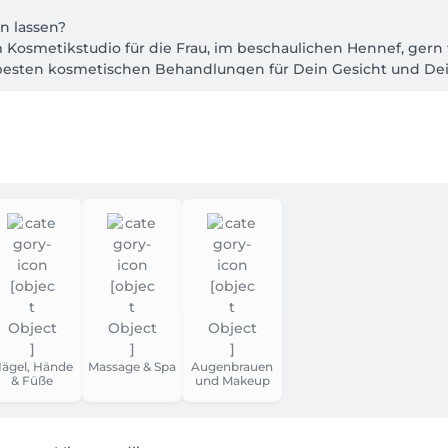
 lassen?

Kosmetikstudio für die Frau, im beschaulichen Hennef, gern f
besten kosmetischen Behandlungen für Dein Gesicht und Dei
erksamkeit im gemütlichen und entspannten Ambiente meine
nreine Haut, dunkle Augenringe, Akne, Narben,Dehnungsstre
ägel, Hände
Massage & Spa
Augenbrauen
& Füße
und Makeup