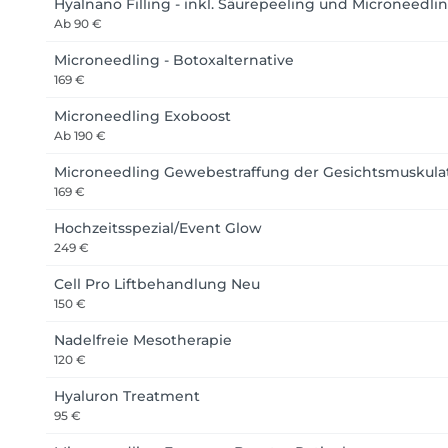
Hyalnano Filling - inkl. Säurepeeling und Microneedli
Ab
90 €
Microneedling - Botoxalternative
169 €
Microneedling Exoboost
Ab
190 €
Microneedling Gewebestraffung der Gesichtsmuskula
169 €
Hochzeitsspezial/Event Glow
249 €
Cell Pro Liftbehandlung Neu
150 €
Nadelfreie Mesotherapie
120 €
Hyaluron Treatment
95 €