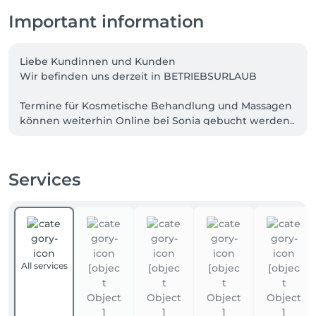
Important information
Liebe Kundinnen und Kunden

Wir befinden uns derzeit in BETRIEBSURLAUB 

Termine für Kosmetische Behandlung und Massagen 
können weiterhin Online bei Sonia gebucht werden..

Während diese Zeit ist unsere Warteliste 
vorübergehend deaktiviert.

Services
Ab den 5.AUGUST  2026 sind wir wieder für euch 
erreichbar und bearbeiten alle Anfragen so schnell 
wie möglich. Vielen Dank für euer Verständnis. Wir 
freuen uns darauf, euch nach unserer Urlaub wieder 
begrüßen zu dürfen.

All services
Euer Team von Yeye Naturkosmetik bei Kiki.!!!!!!!

/////////////////////////////////////////////////////////////////////////////////////////////////////////