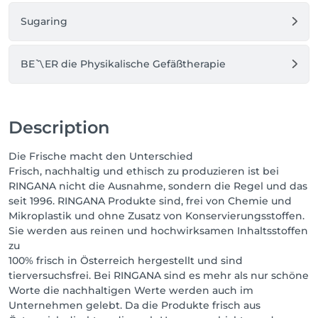
Verhinderung, da die reservierte Zeit in der Regel 
Sugaring
nicht kurzfristig anderweitig vergeben werden kann.

Bitte bringen Sie grundsätzlich immer ein Handtuch 
BE〽️ER die Physikalische Gefäßtherapie
für Ihre Behandlung mit ,besonders in der Fußpflege 
falls ein Fußbad erwünscht ist, Sollten Sie ein 
Handtuch vergessen haben, stelle ich Ihnen eins zu 
verfügung und dieses wird mit eine Pauschale von 
Description
1,50€ berechnet.
Die Frische macht den Unterschied
Frisch, nachhaltig und ethisch zu produzieren ist bei
RINGANA nicht die Ausnahme, sondern die Regel und das
seit 1996. RINGANA Produkte sind, frei von Chemie und
Mikroplastik und ohne Zusatz von Konservierungsstoffen.
Sie werden aus reinen und hochwirksamen Inhaltsstoffen
zu
100% frisch in Österreich hergestellt und sind
tierversuchsfrei. Bei RINGANA sind es mehr als nur schöne
Worte die nachhaltigen Werte werden auch im
Unternehmen gelebt. Da die Produkte frisch aus