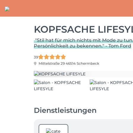
KOPFSACHE LIFESY
"Stil hat für mich nichts mit Mode zu t
Persönlichkeit zu bekennen." - Tom Ford
39
Mittelstraße 29
46514 Schermbeck
Dienstleistungen