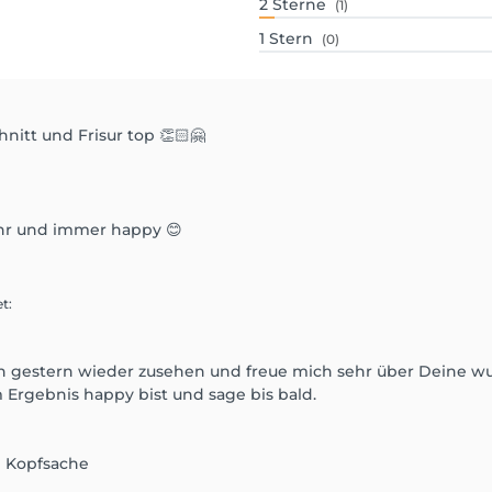
2
Sterne
(1)
1
Stern
(0)
nitt und Frisur top 👏🏻🤗
 ihr und immer happy 😊
et
:
ich gestern wieder zusehen und freue mich sehr über Deine 
 Ergebnis happy bist und sage bis bald.
n Kopfsache