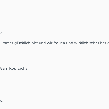
et
:
ie immer glücklich bist und wir freuen und wirklich sehr übe
 Team Kopfsache
et
: