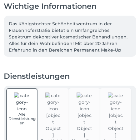
Wichtige Informationen
Das Königstochter Schönheitszentrum in der 
Frauenhoferstraße bietet ein umfangreiches 
Spektrum dekorativer kosmetischer Behandlungen.

Alles für dein Wohlbefinden! Mit über 20 Jahren 
Erfahrung in den Bereichen Permanent Make-Up 
und Skin Care, gehören wir zu den erfahrensten 
Anbietern in München und Umgebung. 

Wir runden unser Angebot mit dauerhafter 
Dienstleistungen
Haarentfernung ab. Zentral gelegen in der 
Fraunhoferstraße 3 direkt im pulsierenden 
Gärtnerplatz- / Glockenbachviertel sind wir leicht mit 
den öffentlichen Verkehrsmitteln zu erreichen. Wir 
freuen uns auf Dich! 
Alle
Dienstleistung
en