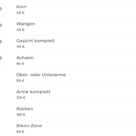
Kinn
49 €
Wangen
49 €
Gesicht komplett
119 €
Achseln
95 €
Ober- oder Unterarme
99 €
Arme komplett
129 €
Rücken
199 €
Bikini-Zone
69 €