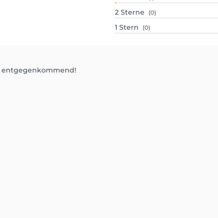
2
Sterne
(0)
1
Stern
(0)
nd entgegenkommend!