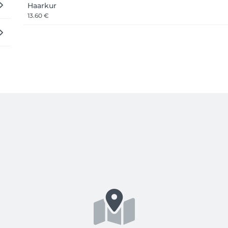
Haarkur
13.60 €