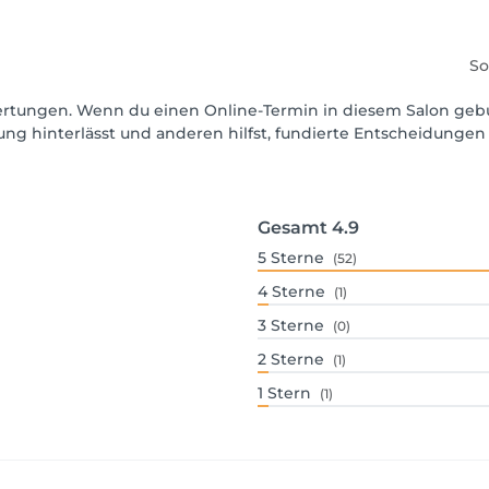
So
ewertungen. Wenn du einen Online-Termin in diesem Salon geb
ng hinterlässt und anderen hilfst, fundierte Entscheidungen 
Gesamt
4.9
5
Sterne
(52)
4
Sterne
(1)
3
Sterne
(0)
2
Sterne
(1)
1
Stern
(1)