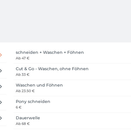
schneiden + Waschen + Föhnen
Ab
47 €
Cut & Go - Waschen, ohne Föhnen
Ab
33 €
Waschen und Föhnen
Ab
23.50 €
Pony schneiden
6 €
Dauerwelle
Ab
68 €