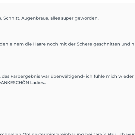
, Schnitt, Augenbraue, alles super geworden.
werden einem die Haare noch mit der Schere geschnitten und ni
 das Farbergebnis war überwältigend- ich fühle mich wieder 
. DANKESCHÖN Ladies..
r schnellen Online-Terminvereinbarung bei Jara´s Hair. Ich w