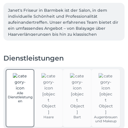
Janet's Friseur in Barmbek ist der Salon, in dem 
individuelle Schönheit und Professionalität 
aufeinandertreffen. Unser erfahrenes Team bietet dir 
ein umfassendes Angebot – von Balayage über 
Haarverlängerungen bis hin zu klassischen 
Haarschnitten. 

Dabei legen wir großen Wert darauf, deinen 
persönlichen Stil zu unterstreichen und deine 
Dienstleistungen
Wünsche optimal umzusetzen.
Alle
Dienstleistung
en
Haare
Bart
Augenbrauen
und Makeup