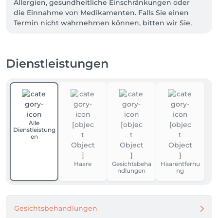
Allergien, gesundheitliche Einschränkungen oder 
die Einnahme von Medikamenten. Falls Sie einen 
Termin nicht wahrnehmen können, bitten wir Sie, 
diesen mindestens 24 Stunden vorher abzusagen.

Vielen Dank für Ihr Vertrauen – wir freuen uns auf 
Dienstleistungen
Ihren Besuch im Iklas Beauty Center.
Alle
Dienstleistung
en
Haare
Gesichtsbeha
Haarentfernu
ndlungen
ng
Gesichtsbehandlungen