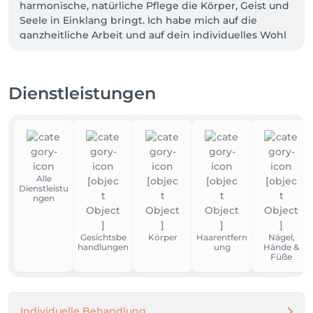
harmonische, natürliche Pflege die Körper, Geist und 
Seele in Einklang bringt. Ich habe mich auf die 
ganzheitliche Arbeit und auf dein individuelles Wohl 
spezialisiert, damit du dich rundum gut beraten und 
aufgehoben fühlst. Ganzheitliche Naturkosmetik 
betrachtet den Menschen als Ganzes und fördert 
Dienstleistungen
nicht nur das Wolhlbefinden von außen, sondern 
auch das innere. In meine ganzheitliche Behandlung 
auf dich abgestimmt, fließen auch Achtsamkeit und 
Meditation mit ein, um dein Gleichgewicht auf allen 
Ebenen zu unterstützen.
Alle
Dienstleistu
ngen
Gesichtsbe
Körper
Haarentfern
Nägel,
handlungen
ung
Hände &
Füße
Individuelle Behandlung