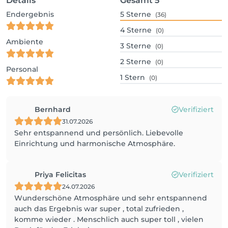
Details
Gesamt
5
Endergebnis
5
Sterne
(36)
4
Sterne
(0)
Ambiente
3
Sterne
(0)
2
Sterne
(0)
Personal
1
Stern
(0)
Bernhard
Verifiziert
31.07.2026
Sehr entspannend und persönlich. Liebevolle
Einrichtung und harmonische Atmosphäre.
Priya Felicitas
Verifiziert
24.07.2026
Wunderschöne Atmosphäre und sehr entspannend
auch das Ergebnis war super , total zufrieden ,
komme wieder . Menschlich auch super toll , vielen