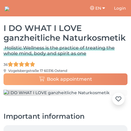
EN
Login
I DO WHAT I LOVE
ganzheitliche Naturkosmetik
Holistic Wellness is the practice of treating the
whole mind, body and spirit as one
36
Vogelsbergstraße 17
60316 Ostend
Book appointment
Important information