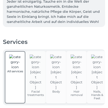
Jeder ist einzigartig. Tauche ein in die Welt der 
ganzheitlichen Naturkosmetik. Entdecke 
harmonische, natürliche Pflege die Körper, Geist und 
Seele in Einklang bringt. Ich habe mich auf die 
ganzheitliche Arbeit und auf dein individuelles Wohl 
spezialisiert, damit du dich rundum gut beraten und 
aufgehoben fühlst. Ganzheitliche Naturkosmetik 
betrachtet den Menschen als Ganzes und fördert 
Services
nicht nur das Wolhlbefinden von außen, sondern 
auch das innere. In meine ganzheitliche Behandlung 
auf dich abgestimmt, fließen auch Achtsamkeit und 
Meditation mit ein, um dein Gleichgewicht auf allen 
Ebenen zu unterstützen.
All services
Facial
Body
Hair
Nails,
treatments
removal
Hands &
Feet