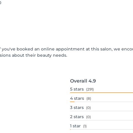
0
 If you've booked an online appointment at this salon, we enc
ions about their beauty needs.
Overall
4.9
5
stars
(291)
4
stars
(8)
3
stars
(0)
2
stars
(0)
1
star
(1)