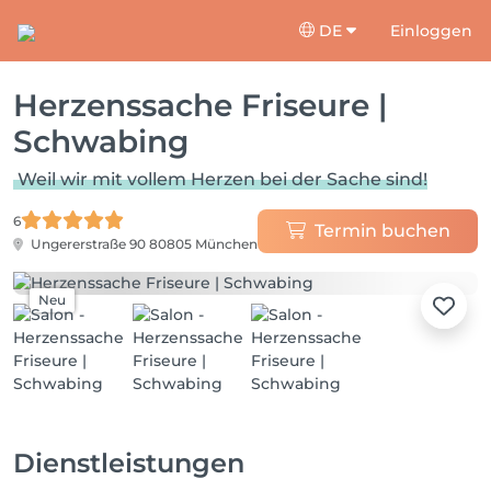
DE
Einloggen
Herzenssache Friseure |
Schwabing
Weil wir mit vollem Herzen bei der Sache sind!
6
Termin buchen
Ungererstraße 90
80805 München
Neu
Dienstleistungen