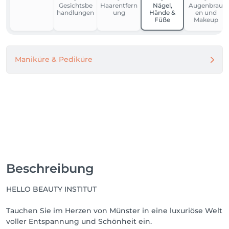
Gesichtsbe
Haarentfern
Nägel,
Augenbrau
– 

handlungen
ung
Hände &
en und
für sichtbar schöne Haut und ein spürbar gutes 
Füße
Makeup
Gefühl. ✨
Maniküre & Pediküre
Beschreibung
HELLO BEAUTY INSTITUT
Tauchen Sie im Herzen von Münster in eine luxuriöse Welt
voller Entspannung und Schönheit ein.