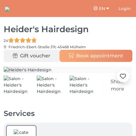
EN
Login
Heider's Hairdesign
24
Friedrich-Ebert-Straße 37c
45468 Mülheim
Gift voucher
Book appointment
Show
more
Services