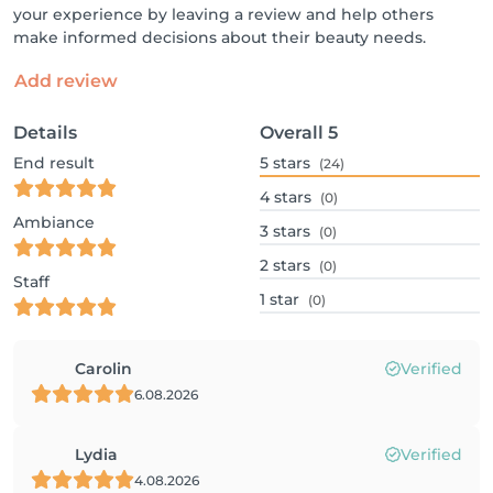
your experience by leaving a review and help others
make informed decisions about their beauty needs.
Add review
Details
Overall
5
End result
5
stars
(24)
4
stars
(0)
Ambiance
3
stars
(0)
2
stars
(0)
Staff
1
star
(0)
Carolin
Verified
6.08.2026
Lydia
Verified
4.08.2026