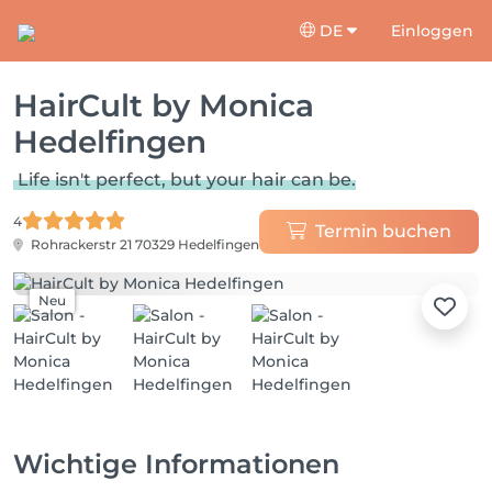
DE
Einloggen
HairCult by Monica
Hedelfingen
Life isn't perfect, but your hair can be.
4
Termin buchen
Rohrackerstr 21
70329 Hedelfingen
Neu
Wichtige Informationen