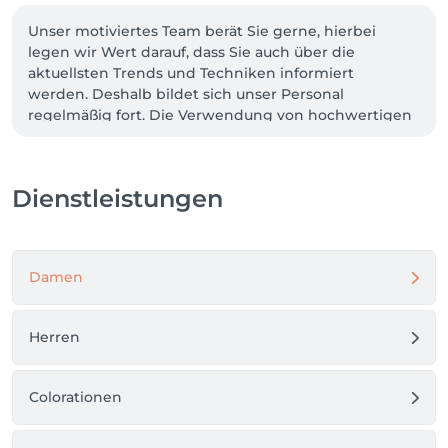
Unser motiviertes Team berät Sie gerne, hierbei 
legen wir Wert darauf, dass Sie auch über die 
aktuellsten Trends und Techniken informiert 
werden. Deshalb bildet sich unser Personal 
regelmäßig fort. Die Verwendung von hochwertigen 
Pflegeprodukten ist da eine Selbstverständlichkeit.

Wir beraten Sie gerne in allen Fragen rund um unser 
Dienstleistungen
Leistungsangebot.

Anfahrt & Parken: 

Direkt gegenüber unserem Salon befinden sich 
Damen
öffentliche Parkplätze, zusätzlich stehen weitere 
Stellplätze in den umliegenden Straßen zur 
Verfügung. In der Nähe befinden sich außerdem 
Herren
PENNY und Lidl (bitte die jeweiligen 
Parkbedingungen beachten). Mit den öffentlichen 
Verkehrsmitteln erreichst du uns bequem über die 
Colorationen
Stadtbahnhaltestelle „Hedelfingen“ (U9 & U13) sowie 
die Bushaltestelle „Dürrbachstraße“, beide nur 