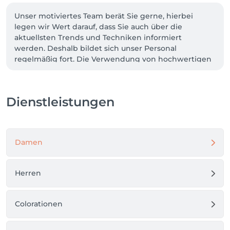
Unser motiviertes Team berät Sie gerne, hierbei 
legen wir Wert darauf, dass Sie auch über die 
aktuellsten Trends und Techniken informiert 
werden. Deshalb bildet sich unser Personal 
regelmäßig fort. Die Verwendung von hochwertigen 
Pflegeprodukten ist da eine Selbstverständlichkeit.

Wir beraten Sie gerne in allen Fragen rund um unser 
Dienstleistungen
Leistungsangebot.

Anfahrt & Parken: 

Direkt gegenüber unserem Salon befinden sich 
Damen
öffentliche Parkplätze, zusätzlich stehen weitere 
Stellplätze in den umliegenden Straßen zur 
Verfügung. In der Nähe befinden sich außerdem 
Herren
PENNY und Lidl (bitte die jeweiligen 
Parkbedingungen beachten). Mit den öffentlichen 
Verkehrsmitteln erreichst du uns bequem über die 
Colorationen
Stadtbahnhaltestelle „Hedelfingen“ (U9 & U13) sowie 
die Bushaltestelle „Dürrbachstraße“, beide nur 