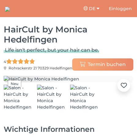
DE
Einloggen
HairCult by Monica
Hedelfingen
Life isn't perfect, but your hair can be.
4
Termin buchen
Rohrackerstr 21
70329 Hedelfingen
Neu
Wichtige Informationen