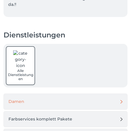
da.‼️

Termine bei Viktoria sind ausschließlich telefonisch 
Dienstleistungen
buchbar‼️‼️‼️
Alle
Dienstleistung
en
Damen
Farbservices komplett Pakete