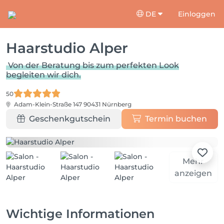
DE
Einloggen
Haarstudio Alper
Von der Beratung bis zum perfekten Look
begleiten wir dich.
50
Adam-Klein-Straße 147
90431 Nürnberg
Geschenkgutschein
Termin buchen
Mehr
anzeigen
Wichtige Informationen