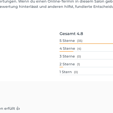
ewertungen. Wenn du einen Online-Termin in diesem Salon geb
ewertung hinterlässt und anderen hilfst, fundierte Entschei
Gesamt
4.8
5
Sterne
(35)
4
Sterne
(4)
3
Sterne
(0)
2
Sterne
(1)
1
Stern
(0)
erfüllt 👍