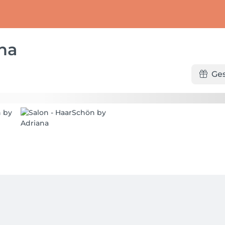
na
Ge