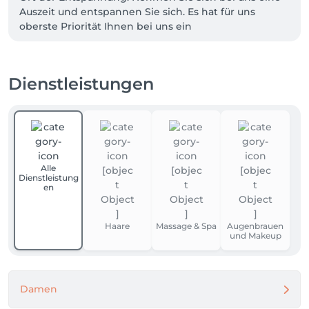
Auszeit und entspannen Sie sich. Es hat für uns 
oberste Priorität Ihnen bei uns ein 
Wohlfühlambiente zu schaffen. Wir empfangen Sie 
und nehmen uns ausreichend Zeit für eine 
individuelle und typgerechte Beratung.

Dienstleistungen
Mit der Jahrelangen Erfahrung und unserem Partner 
La Biosthétique ist es unser Bestreben, Sie auf 
höchstem Niveau zu verwöhnen. Durch unsere 
vielen Stammkunden herrscht bei uns im Salon stets 
eine freundschaftliche und familiäre Atmosphäre.
Alle
Dienstleistung
en
Haare
Massage & Spa
Augenbrauen
und Makeup
Damen