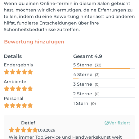
Wenn du einen Online-Termin in diesem Salon gebucht
hast, möchten wir dich ermutigen, deine Erfahrungen zu
teilen, indem du eine Bewertung hinterlässt und anderen
hilfst, fundierte Entscheidungen über ihre
Schönheitsbedürfnisse zu treffen.
Bewertung hinzufügen
Details
Gesamt
4.9
Endergebnis
5
Sterne
(32)
4
Sterne
(3)
Ambiente
3
Sterne
(0)
2
Sterne
(0)
Personal
1
Stern
(0)
Detlef
Verifiziert
1.08.2026
Wie immer Top.Service und Handwerkskunst weit