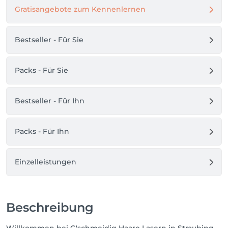
Ludwigsplatz 23 · Im Studio von Juve 
Gratisangebote zum Kennenlernen
Kosmetikinstitut 
Bestseller - Für Sie
Packs - Für Sie
Bestseller - Für Ihn
Packs - Für Ihn
Einzelleistungen
Beschreibung