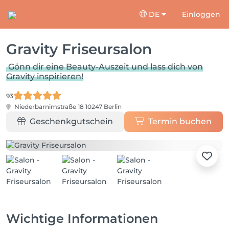
DE
Einloggen
Gravity Friseursalon
Gönn dir eine Beauty-Auszeit und lass dich von
Gravity inspirieren!
93
Niederbarnimstraße 18
10247 Berlin
Geschenkgutschein
Termin buchen
Wichtige Informationen