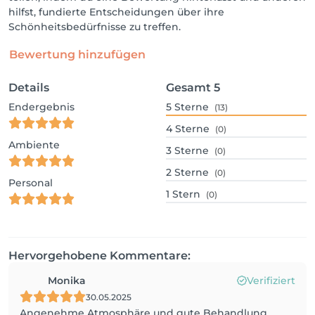
hilfst, fundierte Entscheidungen über ihre
Schönheitsbedürfnisse zu treffen.
Bewertung hinzufügen
Details
Gesamt
5
Endergebnis
5
Sterne
(13)
4
Sterne
(0)
Ambiente
3
Sterne
(0)
2
Sterne
(0)
Personal
1
Stern
(0)
Hervorgehobene Kommentare:
Monika
Verifiziert
30.05.2025
Angenehme Atmosphäre und gute Behandlung.