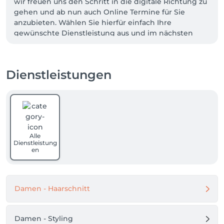
wir freuen uns den Schritt in die digitale Richtung zu 
gehen und ab nun auch Online Termine für Sie 
anzubieten. Wählen Sie hierfür einfach Ihre 
gewünschte Dienstleistung aus und im nächsten 
Schritt Ihren Stammfriseur. Beachten Sie, dass wir 
schnellere Verfügbarkeiten gewährleisten können, 
wenn große Dienstleistungen von unterschiedlichen 
Dienstleistungen
Friseuren bedient werden. Im nächsten Schritt 
wählen Sie Tag & Uhrzeit aus, um sich dann 
entweder neu zu registrieren oder anzumelden bei 
Salonkee. Vergessen Sie nicht, eine 
Zahlungsmethode hinzuzufügen und Ihren Termin 
final zu bestätigen. 

Alle
Dienstleistung
Sollte Ihr Wunschdatum bereits belegt sein, setzen 
en
Sie sich einfach auf die Warteliste. Wir 
benachrichtigen Sie, wenn ein anderer Kunde den 
Termin kurzfristig absagen muss. 

Damen - Haarschnitt
Wir freuen uns auf Ihre Buchung! 
Damen - Styling