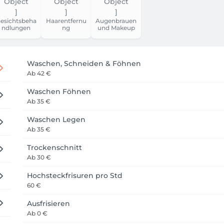
esichtsbeha
Haarentfernu
Augenbrauen
ndlungen
ng
und Makeup
Waschen, Schneiden & Föhnen
Ab
42 €
Waschen Föhnen
Ab
35 €
Waschen Legen
Ab
35 €
Trockenschnitt
Ab
30 €
Hochsteckfrisuren pro Std
60 €
Ausfrisieren
Ab
0 €