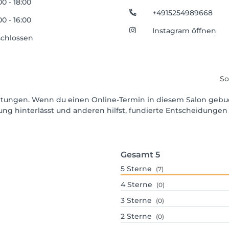
00 - 18:00
+4915254989668
00 - 16:00
Instagram öffnen
chlossen
So
wertungen. Wenn du einen Online-Termin in diesem Salon gebu
ng hinterlässt und anderen hilfst, fundierte Entscheidungen 
Gesamt
5
5
Sterne
(7)
4
Sterne
(0)
3
Sterne
(0)
2
Sterne
(0)