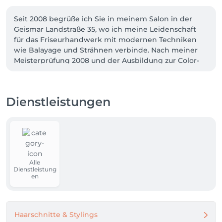
Seit 2008 begrüße ich Sie in meinem Salon in der 
Geismar Landstraße 35, wo ich meine Leidenschaft 
für das Friseurhandwerk mit modernen Techniken 
wie Balayage und Strähnen verbinde. Nach meiner 
Meisterprüfung 2008 und der Ausbildung zur Color-
Mastery Spezialistin 2012 spezialisiere ich mich auf 
individuelle Farb- und Schnittkonzepte

Dienstleistungen
Besonders am Herzen liegen mir Naturlocken, deren 
Pflege und Perfektion ich seit 2022 als 
Lockenspezialistin meistere. Mit regelmäßigen 
Weiterbildungen garantiere ich Ihnen stets aktuelle 
Trends und höchste Qualität.

Alle
Ich freue mich darauf, Ihre Haarwünsche wahr 
Dienstleistung
werden zu lassen!
en
Haarschnitte & Stylings