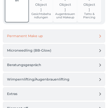
en
Wohlfühlambiente.

Gesichtsbeha
Augenbrauen
Tatto &
Jeder Termin beginnt mit einer persönlichen 
ndlungen
und Makeup
Piercing
Beratung, bei der Deine Wünsche und Bedürfnisse 
im Mittelpunkt stehen. Viele Kundinnen schätzen 
genau das: die ehrliche, einfühlsame Art und die 
professionelle Umsetzung auf höchstem Niveau.

Permanent Make up
Microneedling (BB-Glow)
Beratungsgespräch
Wimpernlifting/Augenbrauenlifting
Extras