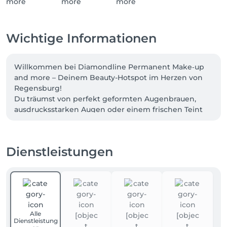
Wichtige Informationen
Willkommen bei Diamondline Permanent Make‑up 
and more – Deinem Beauty-Hotspot im Herzen von 
Regensburg!

Du träumst von perfekt geformten Augenbrauen, 
ausdrucksstarken Augen oder einem frischen Teint 
ganz ohne tägliches Schminken? Dann bist Du hier 
genau richtig.

Dienstleistungen
Seit 2011 verhilft Dir Inhaberin Andrea mit 
Leidenschaft, Präzision und ganz viel Feingefühl zu 
einem Look, der Deine natürliche Schönheit 
unterstreicht. Ob Powder Brows, 
Lippenpigmentierung, dezente Lidstriche oder ein 
strahlender Glow durch Microneedling – bei 
Alle
Diamondline bekommst Du modernste Beauty-
Dienstleistung
Treatments in einem entspannten, hygienischen 