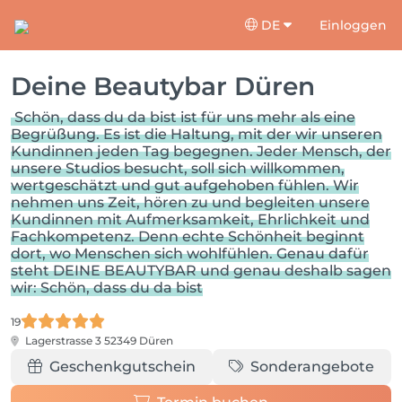
DE
Einloggen
Deine Beautybar Düren
Schön, dass du da bist ist für uns mehr als eine
Begrüßung. Es ist die Haltung, mit der wir unseren
Kundinnen jeden Tag begegnen. Jeder Mensch, der
unsere Studios besucht, soll sich willkommen,
wertgeschätzt und gut aufgehoben fühlen. Wir
nehmen uns Zeit, hören zu und begleiten unsere
Kundinnen mit Aufmerksamkeit, Ehrlichkeit und
Fachkompetenz. Denn echte Schönheit beginnt
dort, wo Menschen sich wohlfühlen. Genau dafür
steht DEINE BEAUTYBAR und genau deshalb sagen
wir: Schön, dass du da bist
19
Lagerstrasse 3
52349 Düren
Geschenkgutschein
Sonderangebote