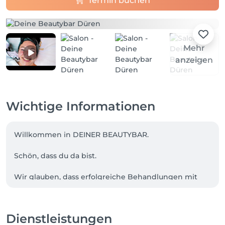
Termin buchen
Mehr
anzeigen
Wichtige Informationen
Willkommen in DEINER BEAUTYBAR.

Schön, dass du da bist.

Wir glauben, dass erfolgreiche Behandlungen mit 
einer ehrlichen Analyse beginnen. Deshalb nehmen 
wir uns Zeit, deine Wünsche zu verstehen und 
gemeinsam den passenden Behandlungsweg zu 
Dienstleistungen
finden.
