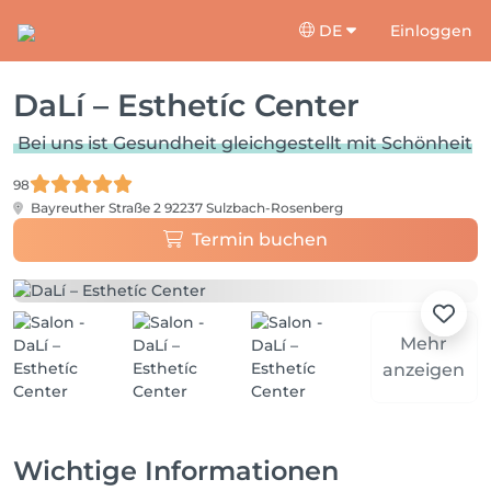
DE
Einloggen
DaLí – Esthetíc Center
Bei uns ist Gesundheit gleichgestellt mit Schönheit
98
Bayreuther Straße 2
92237 Sulzbach-Rosenberg
Termin buchen
Mehr
anzeigen
Wichtige Informationen