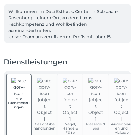
Willkommen im DaLi Esthetic Center in Sulzbach-
Rosenberg – einem Ort, an dem Luxus, 
Fachkompetenz und Wohlbefinden 
aufeinandertreffen.

Unser Team aus zertifizierten Profis mit über 15 
Jahren Erfahrung steht für höchste Qualität, 
Sicherheit und sichtbare Ergebnisse. Wir wissen 
genau, was wir tun – und das spüren Sie in jeder 
Dienstleistungen
Behandlung.

In einer stilvollen, ruhigen Atmosphäre laden wir Sie 
ein, den Alltag hinter sich zu lassen. Freuen Sie sich 
auf exklusive Behandlungen, attraktive Angebote 
und individuell abgestimmte Beauty-Konzepte.

Alle
Gerne verwöhnen wir Sie dabei mit frisch 
Dienstleistu
gebrühtem Kaffee, damit Ihr Besuch bei uns zu 
ngen
einem rundum genussvollen Erlebnis wird.

Gesichtsbe
Nägel,
Massage &
Augenbrau
Ob als besondere Auszeit für sich selbst oder als 
handlungen
Hände &
Spa
en und
Geschenk für einen lieben Menschen – unsere 
Füße
Makeup