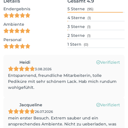
Details
Gesamt
4.9
Endergebnis
5
Sterne
(95)
4
Sterne
(1)
Ambiente
3
Sterne
(1)
2
Sterne
(1)
Personal
1
Stern
(0)
Heidi
Verifiziert
3.08.2026
Entspannend, freundliche Mitarbeiterin, tolle
Pediküre mit sehr schönem Lack. Hab mich rundum
wohlgefühlt.
Jacqueline
Verifiziert
26.07.2026
mein erster Besuch. Extrem sauber und ein
ansprechendes Ambiente. Nicht zu ueberladen, was