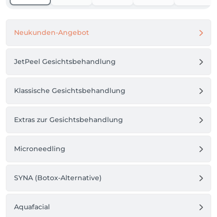
durchgeführt werden können. Gerne beraten wir 
Dich diesbezüglich telefonisch oder persönlich in 
unserem Studio. 

Neukunden-Angebot
Dein CremeBar Team

JetPeel Gesichtsbehandlung
E-Mail: info@cremebar.de 

Tel./WhatsApp: 01795185445
Klassische Gesichtsbehandlung
Extras zur Gesichtsbehandlung
Microneedling
SYNA (Botox-Alternative)
Aquafacial