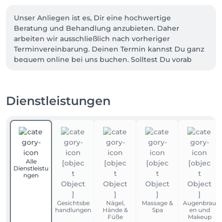
Unser Anliegen ist es, Dir eine hochwertige 
Beratung und Behandlung anzubieten. Daher 
arbeiten wir ausschließlich nach vorheriger 
Terminvereinbarung. Deinen Termin kannst Du ganz 
bequem online bei uns buchen. Solltest Du vorab 
Fragen haben, zögere bitte nicht, uns zu 
kontaktieren. 

Dienstleistungen
Stornierungsrichtlinie / Ausfallgebühr: 

Bitte beachte, dass Dein gebuchter Termin gemäß 
unseren AGB verbindlich ist. Solltest Du einen 
Termin nicht wahrnehmen können, sage diesen 
bitte rechtzeitig ab, damit wir ihn neu vergeben 
können (24h Frist). 

Alle
Dienstleistu
ngen
Schwangerschaft / Stillzeit:

Liebe Kundinnen,

Gesichtsbe
Nägel,
Massage &
Augenbrau
bitte beachtet, dass gewisse Behandlungen 
handlungen
Hände &
Spa
en und
während der Schwangerschaft oder Stillzeit nicht 
Füße
Makeup