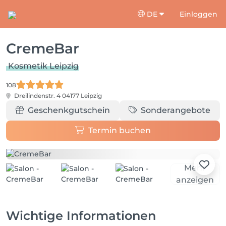
DE
Einloggen
CremeBar
Kosmetik Leipzig
108
Dreilindenstr. 4
04177 Leipzig
Geschenkgutschein
Sonderangebote
Termin buchen
Mehr
anzeigen
Wichtige Informationen