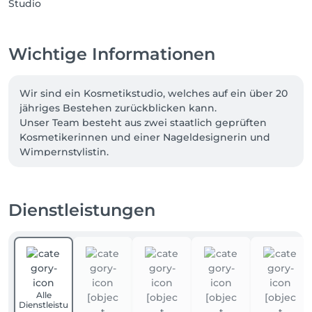
Wichtige Informationen
Wir sind ein Kosmetikstudio, welches auf ein über 20 
jähriges Bestehen zurückblicken kann.

Unser Team besteht aus zwei staatlich geprüften 
Kosmetikerinnen und einer Nageldesignerin und 
Wimpernstylistin.

In unserem Wellnessstudio im Herzen von 
Schönwalde-Glien können Sie dem Alltag entfliehen 
Dienstleistungen
und sich mit unseren verschiedene 
Behandlungsmöglichkeiten entspannen. Sie können 
sich auf ein speziell auf Ihre Wünsche und 
Bedürfnisse zugeschnittenes Wellnessprogramm 
freuen, denn unser Anspruch ist Ihr Wohlbefinden!
Alle
Dienstleistu