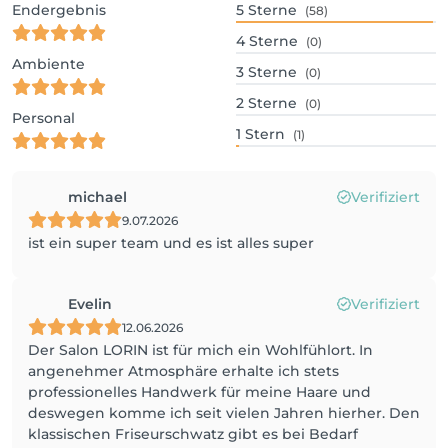
Endergebnis
5
Sterne
(58)
4
Sterne
(0)
Ambiente
3
Sterne
(0)
2
Sterne
(0)
Personal
1
Stern
(1)
michael
Verifiziert
9.07.2026
ist ein super team und es ist alles super
Evelin
Verifiziert
12.06.2026
Der Salon LORIN ist für mich ein Wohlfühlort. In
angenehmer Atmosphäre erhalte ich stets
professionelles Handwerk für meine Haare und
deswegen komme ich seit vielen Jahren hierher. Den
klassischen Friseurschwatz gibt es bei Bedarf