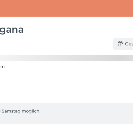
agana
Ge
s Samstag möglich.