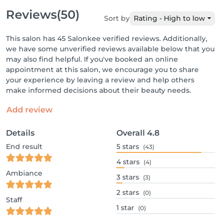
Reviews
(50)
Sort by
Rating - High to low
This salon has 45 Salonkee verified reviews. Additionally,
we have some unverified reviews available below that you
may also find helpful. If you've booked an online
appointment at this salon, we encourage you to share
your experience by leaving a review and help others
make informed decisions about their beauty needs.
Add review
Details
Overall
4.8
End result
5
stars
(43)
4
stars
(4)
Ambiance
3
stars
(3)
2
stars
(0)
Staff
1
star
(0)